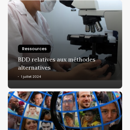
BDD
relatives
aux
méthodes
alternatives
Ressources
BDD relatives aux méthodes
alternatives
1 juillet 2024
Le
prisme
des
sciences
humaines