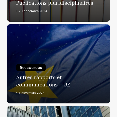
Publications pluridisciplinaires
28 décembre 2024
Autres
rapports
et
communications
–
UE
Ressources
Autres rapports et
communications – UE
3 novembre 2024
Données
statistiques