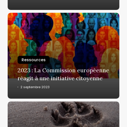
2023
:
La
Commission
européenne
réagit
à
Ressources
une
2023 : La Commission européenne
initiative
réagit à une initiative citoyenne
citoyenne
2 septembre 2023
La
réglementation
sur
l’expérimentation