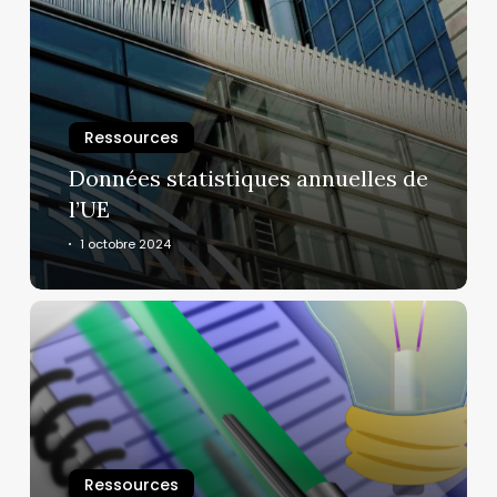
annuelles
de
l’UE
Ressources
Données statistiques annuelles de
l’UE
1 octobre 2024
BDD
relative
aux
résumés
non
techniques
de
Ressources