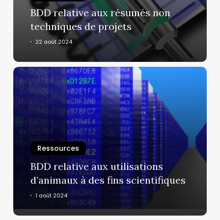
projets
BDD relative aux résumés non
techniques de projets
22 août 2024
BDD
relative
aux
utilisations
d’animaux
à
des
Ressources
fins
BDD relative aux utilisations
scientifiques
d’animaux à des fins scientifiques
1 août 2024