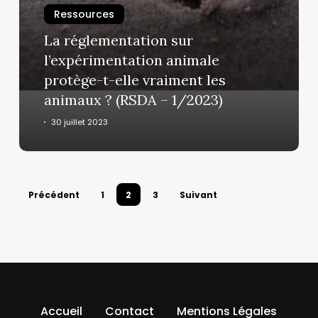
Ressources
animale
protège-
La réglementation sur
t-
l’expérimentation animale
elle
protège-t-elle vraiment les
vraiment
animaux ? (RSDA – 1/2023)
les
animaux
30 juillet 2023
?
(RSDA
–
1/2023)
Précédent
1
2
3
Suivant
Accueil
Contact
Mentions Légales