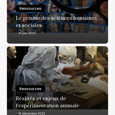
et
sociales
Ressources
Le prisme des sciences humaines
et sociales
15 juin 2024
Réalités
et
enjeux
de
l’expérimentation
animale
Ressources
Réalités et enjeux de
l’expérimentation animale
15 décembre 2023