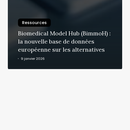
Ressources
Biomedical Model Hub (BimmoH) :
la nouvelle base de données
européenne sur les alternatives
9 janvier 2026
Depuis
2015,
pas
de
réduction
significative
du
nombre