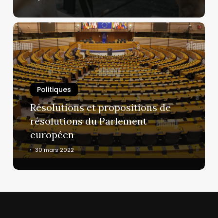
Résolutions
et
propositions
de
résolutions
du
Politiques
Parlement
Résolutions et propositions de
européen
résolutions du Parlement
européen
30 mars 2022