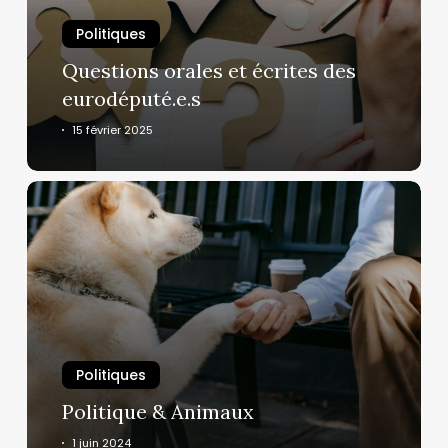
eurodéputé.e.s
Politiques
Questions orales et écrites des
eurodéputé.e.s
15 février 2025
Politique
&
Animaux
Politiques
Politique & Animaux
1 juin 2024