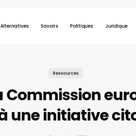
Alternatives
Savoirs
Politiques
Juridique
une recherche ou sur la touche "ESC" pour la fermer.
Ressources
La Commission eu
à une initiative c