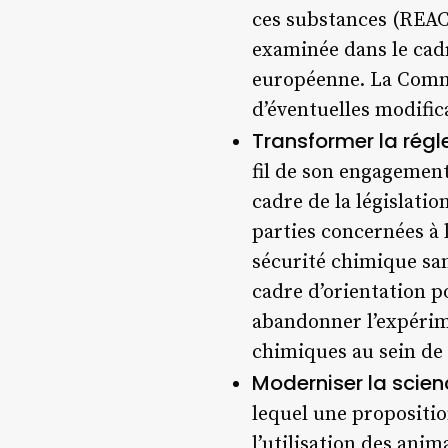
ces substances (REACH
examinée dans le cadr
européenne. La Commi
d’éventuelles modifica
Transformer la régl
fil de son engagement
cadre de la législati
parties concernées à l
sécurité chimique san
cadre d’orientation po
abandonner l’expérime
chimiques au sein de
Moderniser la scien
lequel une propositio
l’utilisation des ani