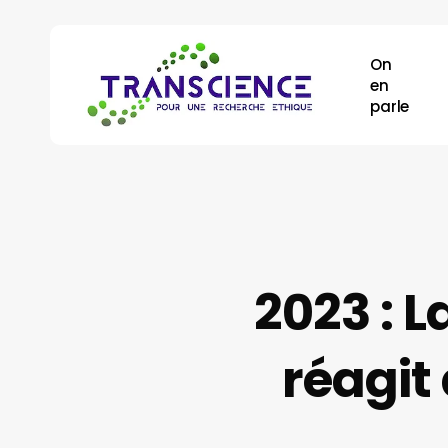
Skip
to
On
main
en
content
parle
Appuyez sur la touche "Entrée" pour effectuer 
2023 : 
réagit 