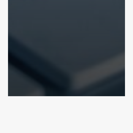
Ressources
Biomedical Model Hub (BimmoH) :
la nouvelle base de données