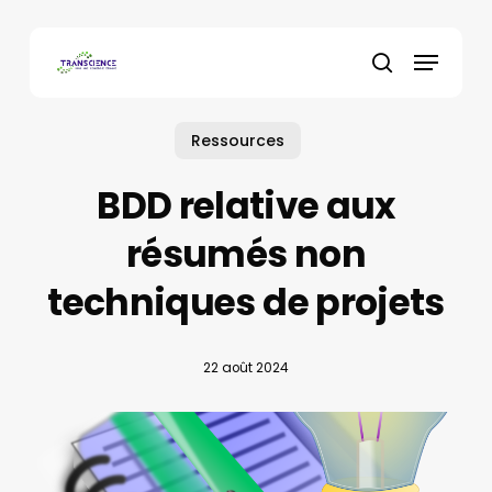
Skip
to
Menu
main
recherche
content
Ressources
BDD relative aux
résumés non
techniques de projets
22 août 2024