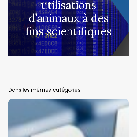
utilisations
d’animaux à des
fins scientifiques
You May Also Like
Biomedical
Model
Hub
(BimmoH)
: