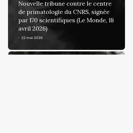
Nouvelle tribune contre le centre
de primatologie du CNRS, signée
par 170 scientifiques (Le Monde, 18
avril 2026)
22 mai 2026
Contre
le
centre
de
primatologie
du
CNRS
:
signataires
de
la