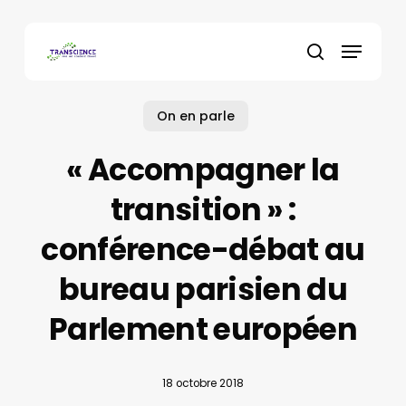
Skip
to
Menu
main
recherche
content
On en parle
« Accompagner la
transition » :
conférence-débat au
bureau parisien du
Parlement européen
18 octobre 2018