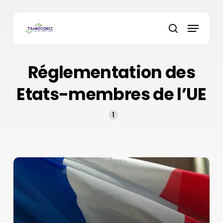
Skip
to
Menu
main
recherche
content
Réglementation des
Etats-membres de l’UE
1
Textes
de
référence
et
recommandations