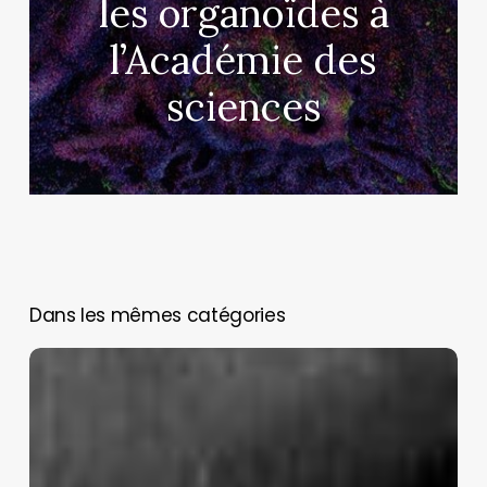
les organoïdes à
l’Académie des
sciences
You May Also Like
Nouvelle
tribune
contre
le
centre