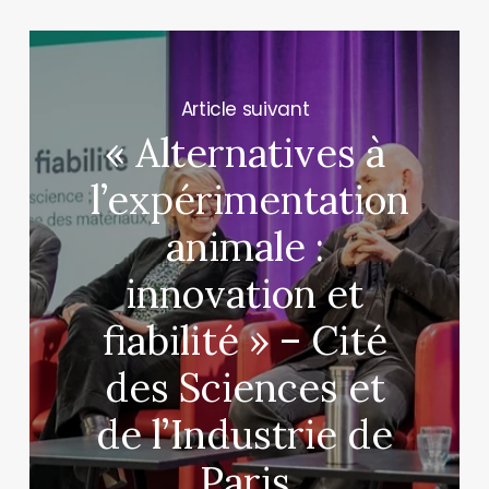
Next Post
« Alternatives à
l’expérimentation
animale :
innovation et
fiabilité » – Cité
des Sciences et
de l’Industrie de
Paris