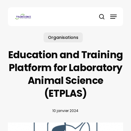
Skip
to
Menu
main
recherche
content
Organisations
Education and Training
Platform for Laboratory
Animal Science
(ETPLAS)
10 janvier 2024