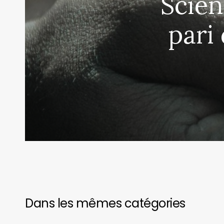
Scien
pari
You May Also Like