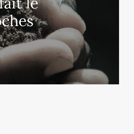
fait le
oches