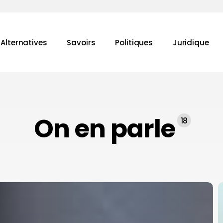
Alternatives
Savoirs
Politiques
Juridique
une recherche ou sur la touche "ESC" pour la fermer.
On en parle
18
«
à
l