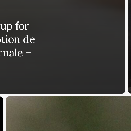
up for
ption de
imale –
Enquête
de
« Cruelty
Free