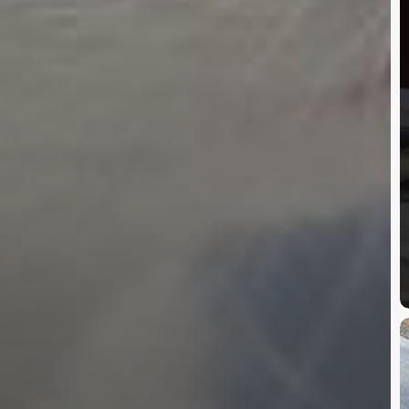
C
d
r